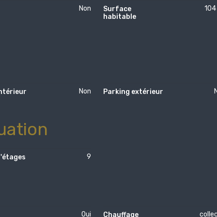
Non
104
Surface
habitable
Non
ntérieur
Parking extérieur
uation
9
'étages
Oui
colle
Chauffage