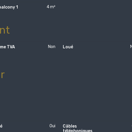
4 m²
balcony 1
nt
Non
ime TVA
Loué
r
Oui
té
Câbles
téléphoniques