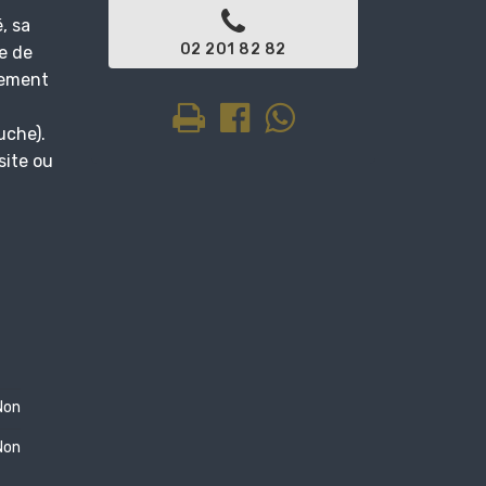
, sa
02 201 82 82
re de
rement
uche).
site ou
Non
Non