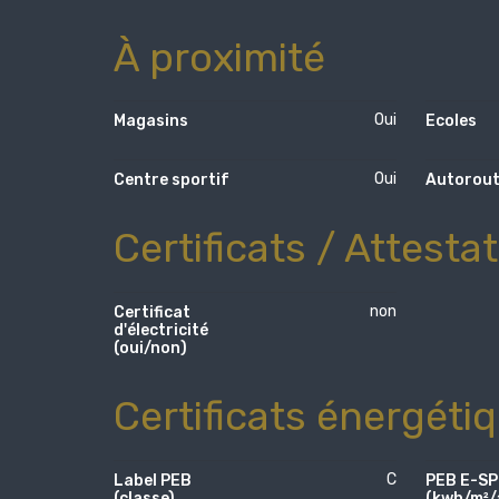
À proximité
Oui
Magasins
Ecoles
Oui
Centre sportif
Autorou
Certificats / Attesta
non
Certificat
d'électricité
(oui/non)
Certificats énergéti
C
Label PEB
PEB E-S
(classe)
(kwh/m²/