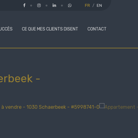
FR
EN
UCCÈS
CE QUE MES CLIENTS DISENT
CONTACT
erbeek
-