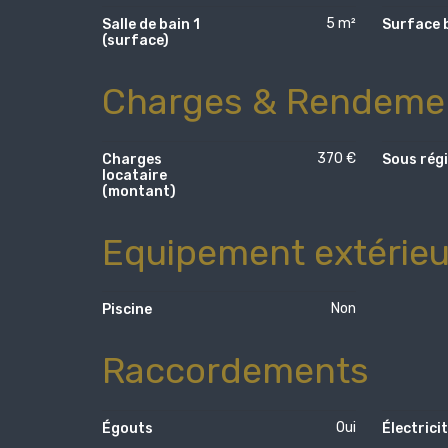
5 m²
Salle de bain 1
Surface 
(surface)
Charges & Rendeme
370 €
Charges
Sous rég
locataire
(montant)
Equipement extérieu
Non
Piscine
Raccordements
Oui
Égouts
Électrici