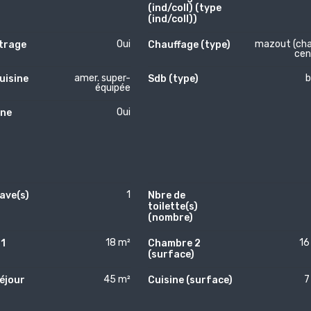
(ind/coll) (type
(ind/coll))
Oui
mazout (cha
itrage
Chauffage (type)
cen
amer. super-
b
uisine
Sdb (type)
équipée
Oui
ne
1
ave(s)
Nbre de
toilette(s)
(nombre)
18 m²
16
1
Chambre 2
)
(surface)
45 m²
7
séjour
Cuisine (surface)
)