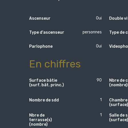
Oui
Ascenseur
Double v
personnes
Type d'ascenseur
Type de c
Oui
Parlophone
Videopho
En chiffres
90
Surface bâtie
Nbre de c
(surf. bât. princ.)
(nombre)
1
Nombre de sdd
Chambre 
(surface
1
Nbre de
Salle de 
terrasse(s)
(surface
(nombre)