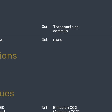
Oui
Transports en
commun
Oui
te
Gare
tions
ques
121
PEC
Emission CO2
an)
(émission CO2)