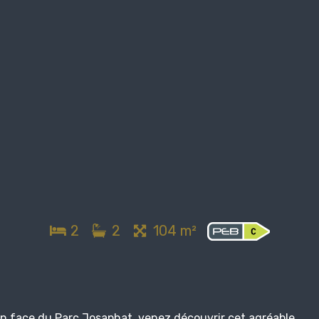
2
2
104 m²
n face du Parc Josaphat, venez découvrir cet agréable