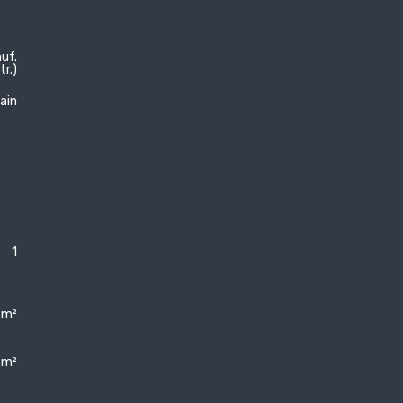
uf.
tr.)
ain
1
 m²
 m²