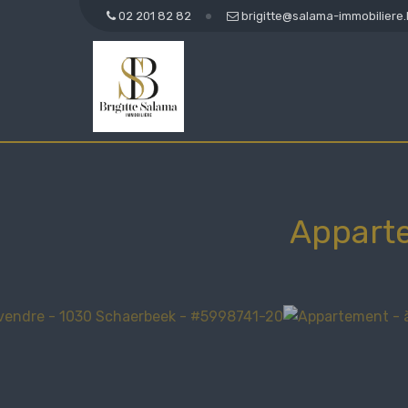
02 201 82 82
brigitte@salama-immobiliere
Appart