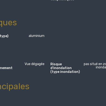
ques
aluminium
type)
Vue dégagée
pas situé en z
Risque
inonda
nnement
d'inondation
(type inondation)
ncipales