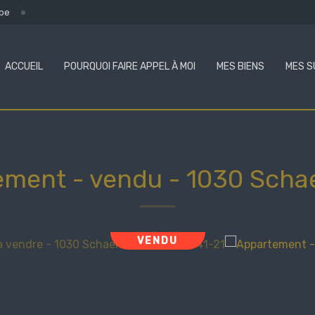
.be
ACCUEIL
POURQUOI FAIRE APPEL À MOI
MES BIENS
MES S
ement - vendu
-
1030 Scha
VENDU