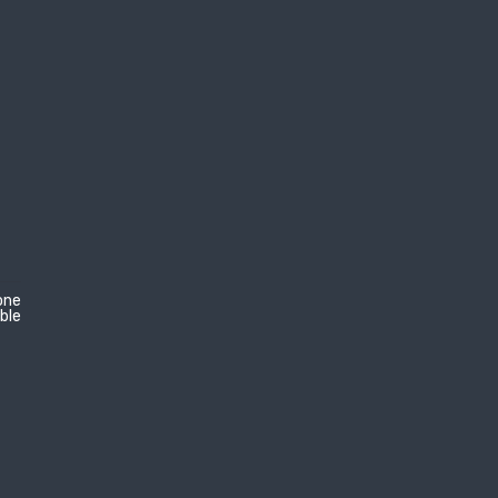
one
ble