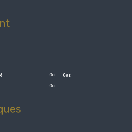
nt
Oui
té
Gaz
Oui
ques