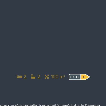
2
2
100 m²
une rue résidentielle, à proximité immédiate de l'avenue