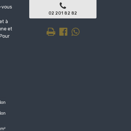
z-vous
02 201 82 82
et à
une et
 Pour
Non
Non
 m²