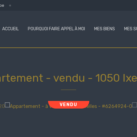
.be
ACCUEIL
POURQUOI FAIRE APPEL À MOI
MES BIENS
MES S
rtement - vendu
-
1050 Ixe
VENDU