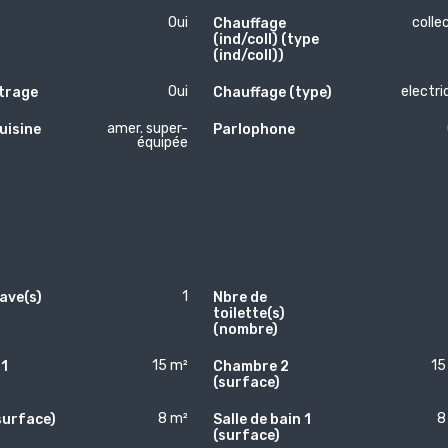
Oui
colle
Chauffage
(ind/coll) (type
(ind/coll))
Oui
electri
itrage
Chauffage (type)
amer. super-
uisine
Parlophone
équipée
1
ave(s)
Nbre de
toilette(s)
(nombre)
15 m²
15
1
Chambre 2
)
(surface)
8 m²
8
surface)
Salle de bain 1
(surface)