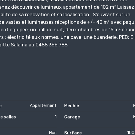
 venez découvrir ce lumineux appartement de 102 m² Laisse
alité de sa rénovation et sa localisation . S'ouvrant sur un
 de vastes et lumineuses réceptions de +/- 40 m² avec paqu
ment équipée, un hall de nuit, deux chambres de 15 m² chac
s : électricité aux normes, une cave, une buanderie, PEB: E
rigitte Salama au 0488 366 788
Appartement
e
Meublé
1
e salles
Garage
Non
100
Surface