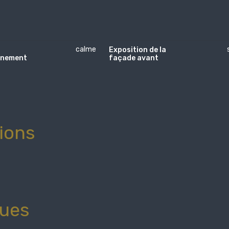
calme
Exposition de la
nnement
façade avant
tions
ques