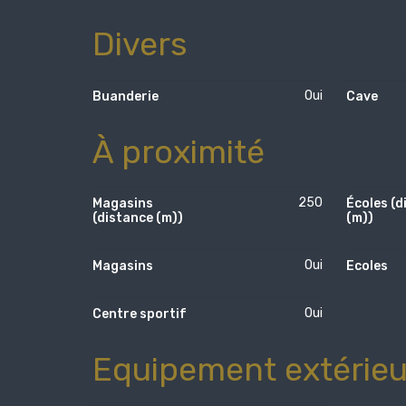
Divers
Oui
Buanderie
Cave
À proximité
250
Magasins
Écoles (d
(distance (m))
(m))
Oui
Magasins
Ecoles
Oui
Centre sportif
Equipement extérieu