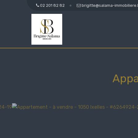
02 201 82 82
brigitte@salama-immobiliere
Appa