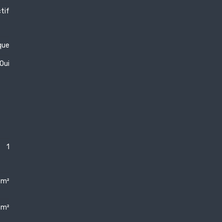
ctif
que
Oui
1
 m²
 m²