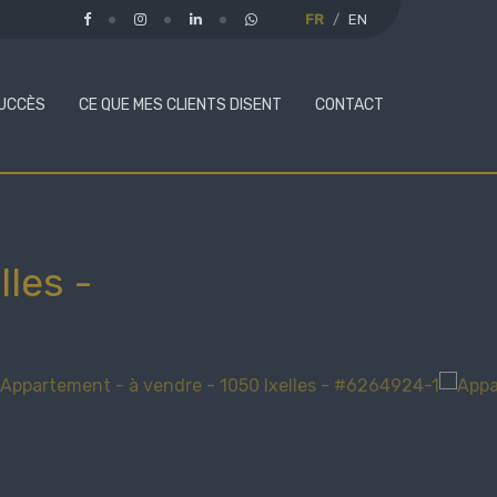
FR
EN
UCCÈS
CE QUE MES CLIENTS DISENT
CONTACT
lles
-