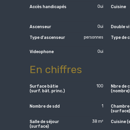
Oui
Accès handicapés
Cuisine
Oui
Ascenseur
Double v
personnes
Type d'ascenseur
Type de c
Oui
Videophone
En chiffres
100
Surface bâtie
Nbre de c
(surf. bât. princ.)
(nombre)
1
Nombre de sdd
Chambre 
(surface
38 m²
Salle de séjour
Cuisine (
(surface)