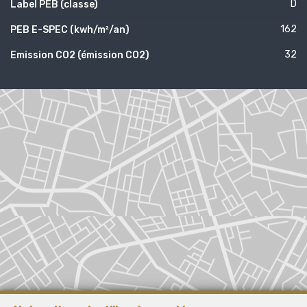
D
Label PEB (classe)
162
PEB E-SPEC (kwh/m²/an)
32
Emission CO2 (émission CO2)