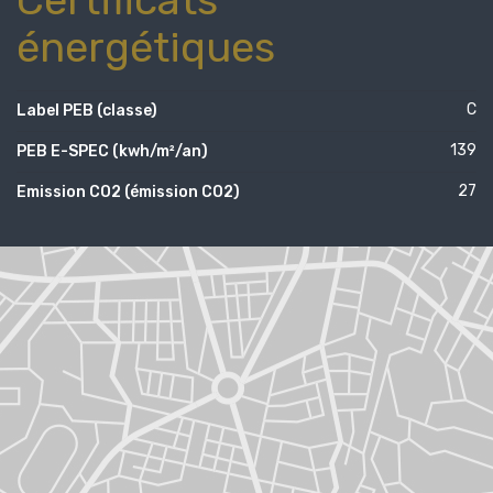
énergétiques
C
Label PEB (classe)
139
PEB E-SPEC (kwh/m²/an)
27
Emission CO2 (émission CO2)