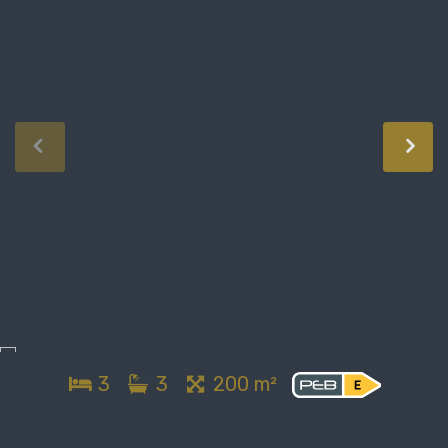
3
3
200 m²