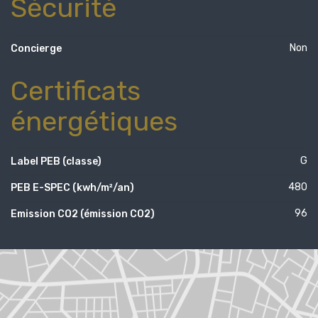
Sécurité
Non
Concierge
Certificats
énergétiques
G
Label PEB (classe)
480
PEB E-SPEC (kwh/m²/an)
96
Emission CO2 (émission CO2)