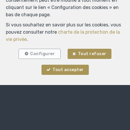
consentement peut être modifié à tout moment en
Localiser sur la carte
cliquant sur le lien « Configuration des cookies » en
bas de chaque page.
Si vous souhaitez en savoir plus sur les cookies, vous
pouvez consulter notre
charte de la protection de la
vie privée
.
Configurer
Tout refuser
Tout accepter