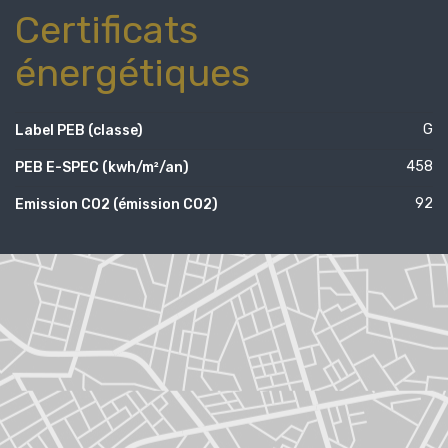
Certificats
énergétiques
G
Label PEB (classe)
458
PEB E-SPEC (kwh/m²/an)
92
Emission CO2 (émission CO2)